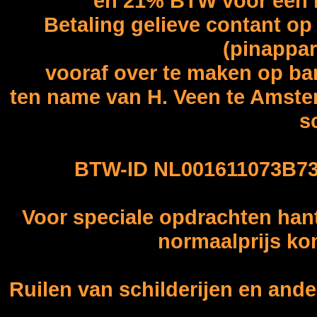
en 21% BTW voor een re
Betaling gelieve contant op
(pinappar
vooraf over te maken op b
ten name van H. Veen te Amster
sc
BTW-ID NL001611073B7
Voor speciale opdrachten hant
normaalprijs ko
Ruilen van schilderijen en ande